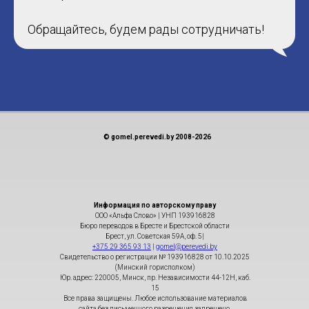
Обращайтесь, будем рады сотрудничать!
© gomel.perevedi.by 2008-2026
Информация по авторскому праву
ООО «Альфа Слово» | УНП 193916828
Бюро переводов в Бресте и Брестской области
Брест, ул. Советская 59А, оф. 5|
+375 29 365 93 13
|
gomel@perevedi.by
Свидетельство о регистрации № 193916828 от 10.10.2025
(Минский горисполком)
Юр. адрес: 220005, Минск, пр. Независимости 44-12Н, каб.
15
Все права защищены. Любое использование материалов
сайта без письменного разрешения запрещено.