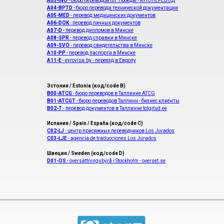
A03-INO
- бюро переводов пл. Победы - ИНОПЕРЕВОД
A04-BPTD
- бюро перевода технической документации
A05-MED
- перевод медицинских документов
A06-DOK
- перевод личных документов
A07-D
- перевод дипломов в Минске
A08-SPR
- перевод справки в Минске
A09-SVO
- перевод свидетельства в Минске
A10-PP
- перевод паспорта в Минске
A11-E
- evrovisa.by - переезд в Европу
Эстония / Estonia (код/code B)
B00-ATCG
- бюро переводов в Таллинне ATCG
B01-ATCGT
- бюро переводов Таллинн - бизнес клиенты
B02-T
- перевод документов в Таллинне tolgitud.ee
Испания / Spain / España (код/code C)
С02-LJ
- центр присяжных переводчиков Los Jurados
С03-LJE
- agencia de traducciones Los Jurados
Швеция / Sweden (код/code D)
D01-OS
- översättningsbyrå i Stockholm - overset.se