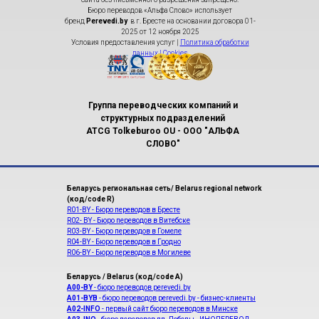
Бюро переводов «Альфа Cлово» использует
бренд
Perevedi.by
в г. Бресте на основании договора 01-
2025 от 12 ноября 2025
Условия предоставления услуг |
Политика обработки
данных | Cookies
Группа переводческих компаний и
структурных подразделений
ATCG Tolkeburoo OU - ООО "АЛЬФА
СЛОВО"
Беларусь региональная сеть/ Belarus regional network
(код/code R)
R01-BY - Бюро переводов в Бресте
R02- BY - Бюро переводов в Витебске
R03-BY - Бюро переводов в Гомеле
R04-BY - Бюро переводов в Гродно
R06-BY - Бюро переводов в Могилеве
Беларусь / Belarus (код/code A)
A00-BY
- бюро переводов perevedi.by
A01-BYB
- бюро переводов perevedi.by - бизнес-клиенты
A02-INFO
- первый сайт бюро переводов в Минске