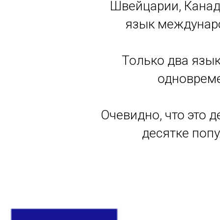
Швейцарии, Канаде
язык междунар
Только два язы
одновреме
Очевидно, что это 
десятке поп