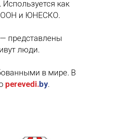
. Используется как
 ООН и ЮНЕСКО.
 — представлены
ивут люди.
бованными в мире. В
ро
perevedi.
by
.