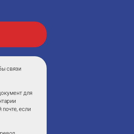
бы связи
документ для
нтарии
 почте, если
ревод.