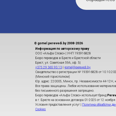
© gomel.perevedi.by 2008-2026
Информация по авторскому праву
ООО «Альфа Слово» | УНП 193916828
Бюро переводов в Бресте и Брестской области
Брест, ул. Советская 59А, оф. 5|
+375 29 365 93 13
|
gomel@perevedi.by
Свидетельство о регистрации № 193916828 от 10.10.20
(Минский горисполком)
Юр. адрес: 220005, Минск, пр. Независимости 44-12Н, к
Все права защищены. Любое использование материалов
без письменного разрешения запрещено.
Бюро переводов «Альфа Cлово» использует бренд
Perev
в г. Бресте на основании договора 01-2025 от 12 ноября
Условия предоставления услуг |
Политика обработки да
Cookies