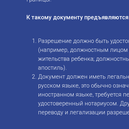
К такому документу предъявляются 
Разрешение должно быть удост
(например, должностным лицом 
жительства ребенка; должностны
апостиль).
Документ должен иметь легальны
русском языке, это обычно озна
иностранном языке, требуется п
удостоверенный нотариусом. Др
переводу и легализации разреш