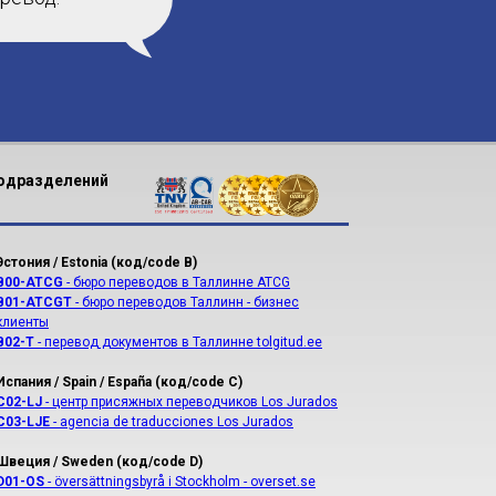
подразделений
Эстония / Estonia (код/code B)
B00-ATCG
- бюро переводов в Таллинне ATCG
B01-ATCGT
- бюро переводов Таллинн - бизнес
клиенты
B02-T
- перевод документов в Таллинне tolgitud.ee
Испания / Spain / España (код/code C)
С02-LJ
- центр присяжных переводчиков Los Jurados
С03-LJE
- agencia de traducciones Los Jurados
Швеция / Sweden (код/code D)
D01-OS
- översättningsbyrå i Stockholm - overset.se