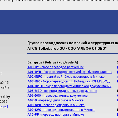
Группа переводческих компаний и структурных 
ATCG Tolkeburoo OU - ООО "АЛЬФА СЛОВО"
Беларусь / Belarus (код/code A)
A00-BY
- бюро переводов perevedi.by
A01-BYB
- бюро переводов perevedi.by - бизнес-клиенты
25
A02-INFO
- первый сайт бюро переводов в Минске
A03-INO
- бюро переводов пл. Победы - ИНОПЕРЕВОД
аб. 15
A04-BPTD
- бюро перевода технической документации
 сайта
A05-MED
- перевод медицинских документов
A06-DOK
- перевод личных документов
edi.by
A07-D
- перевод дипломов в Минске
 2025
A08-SPR
- перевод справки в Минске
нных |
A09-SVO
- перевод свидетельства в Минске
A10-PP
- перевод паспорта в Минске