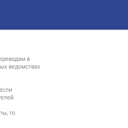
ереводам в
ных ведомствах
 если
телей.
пы, то