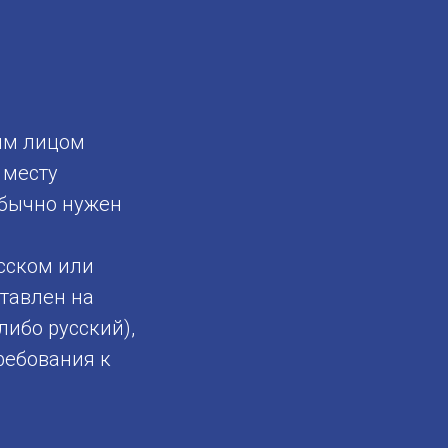
ым лицом
 месту
обычно нужен
сском или
ставлен на
либо русский),
ребования к