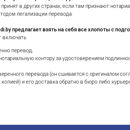
принят в других странах, если там признают нотари
тодом легализации перевода.
di.by предлагает взять на себя все хлопоты с подг
т включать:
нно перевод;
нотариальную контору за удостоверением подлинно
веренного перевода (он сшивается с оригиналом согл
 копией) и его доставка обратно в бюро либо курьер