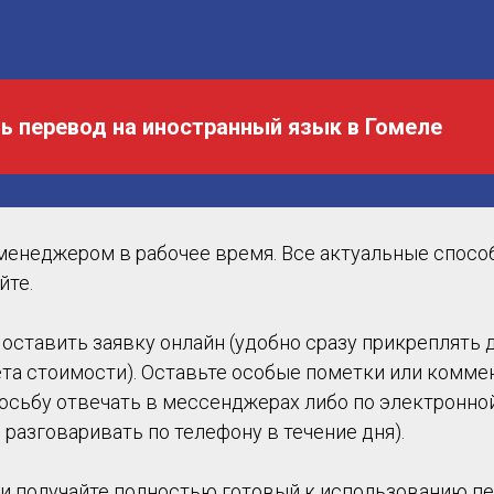
ть перевод на иностранный язык в Гомеле
менеджером в рабочее время. Все актуальные спосо
йте.
оставить заявку онлайн (удобно сразу прикреплять 
ета стоимости). Оставьте особые пометки или комме
росьбу отвечать в мессенджерах либо по электронной
 разговаривать по телефону в течение дня).
и получайте полностью готовый к использованию пе