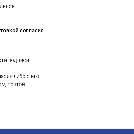
альное
отовкой согласия.
сти подписи
асия либо с его
ом, почтой